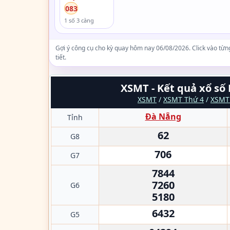
083
1 số 3 càng
Gợi ý công cụ cho kỳ quay hôm nay 06/08/2026. Click vào từn
tiết.
XSMT - Kết quả xổ số
XSMT
/
XSMT Thứ 4
/
XSMT
Đà Nẵng
Tỉnh
62
G8
706
G7
7844
7260
G6
5180
6432
G5