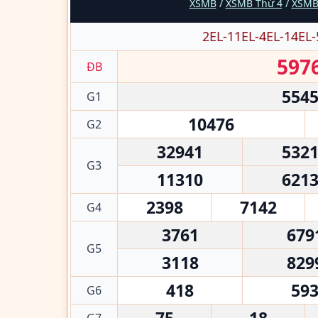
XSMB
/
XSMB Thứ 4
/
XSMB
2EL-11EL-4EL-14EL-
597
ĐB
554
G1
10476
G2
32941
532
G3
11310
621
2398
7142
G4
3761
679
G5
3118
829
418
59
G6