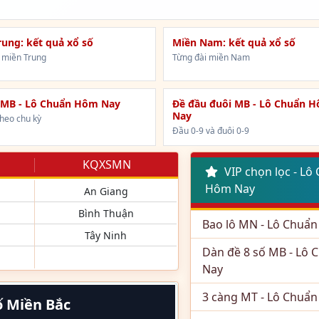
rung: kết quả xổ số
Miền Nam: kết quả xổ số
 miền Trung
Từng đài miền Nam
 MB - Lô Chuẩn Hôm Nay
Đề đầu đuôi MB - Lô Chuẩn 
Nay
theo chu kỳ
Đầu 0-9 và đuôi 0-9
KQXSMN
VIP chọn lọc - Lô
Hôm Nay
An Giang
Bình Thuận
Bao lô MN - Lô Chuẩ
Tây Ninh
Dàn đề 8 số MB - Lô
Nay
3 càng MT - Lô Chuẩ
ố Miền Bắc