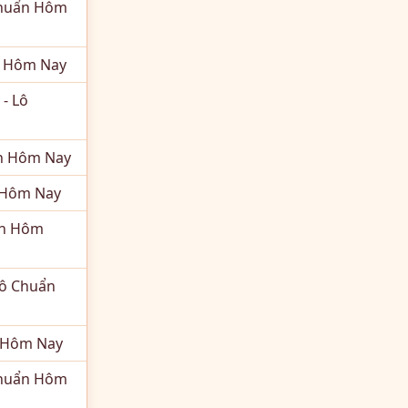
 Chuẩn Hôm
n Hôm Nay
- Lô
ẩn Hôm Nay
n Hôm Nay
ẩn Hôm
Lô Chuẩn
n Hôm Nay
 Chuẩn Hôm