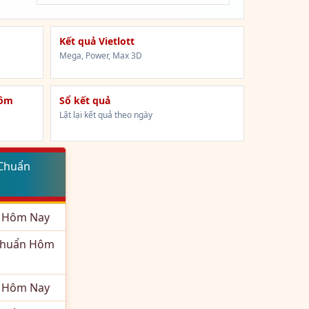
Kết quả Vietlott
Mega, Power, Max 3D
Hôm
Sổ kết quả
Lật lại kết quả theo ngày
 Chuẩn
n Hôm Nay
 Chuẩn Hôm
n Hôm Nay