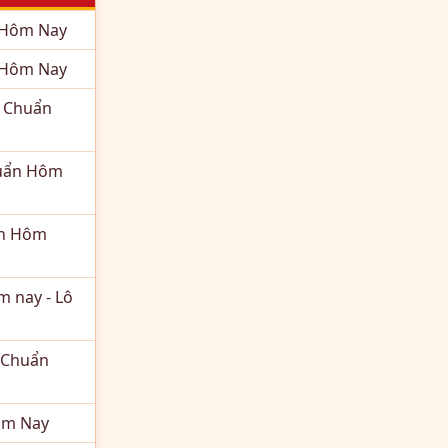
n Hôm Nay
n Hôm Nay
ô Chuẩn
huẩn Hôm
uẩn Hôm
m nay - Lô
ô Chuẩn
Hôm Nay