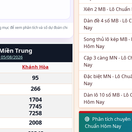
Xiên 2 MB - Lô Chuẩ
Dàn đề 4 số MB - Lô
Nay
g mục để xem phân tích và số dự đoán chi
Song thủ lô kép MB -
Hôm Nay
 Miền Trung
 05/08/2026
Cặp 3 càng MN - Lô 
Nay
Khánh Hòa
Đặc biệt MN - Lô Ch
95
Nay
266
Dàn lô 10 số MB - Lô
1704
Hôm Nay
7745
7258
Phân tích chuyên 
2008
Chuẩn Hôm Nay