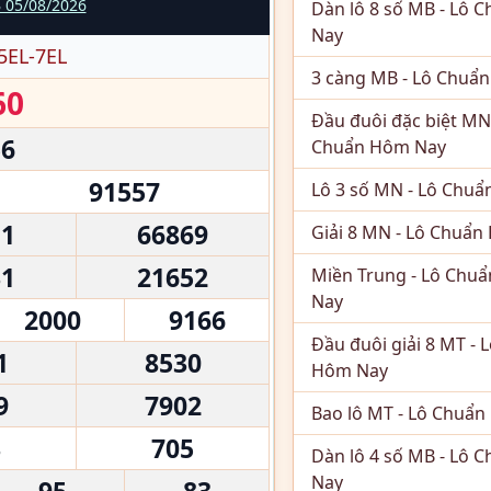
 05/08/2026
Dàn lô 8 số MB - Lô
Nay
5EL-7EL
3 càng MB - Lô Chuẩ
60
Đầu đuôi đặc biệt MN 
56
Chuẩn Hôm Nay
91557
Lô 3 số MN - Lô Chu
11
66869
Giải 8 MN - Lô Chuẩ
31
21652
Miền Trung - Lô Chu
Nay
2000
9166
Đầu đuôi giải 8 MT - 
1
8530
Hôm Nay
9
7902
Bao lô MT - Lô Chuẩ
3
705
Dàn lô 4 số MB - Lô
Nay